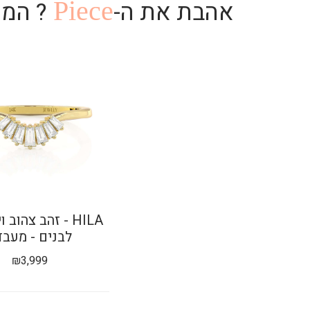
אהבת את ה-
Piece
? המו
HILA - זהב צהוב
לבנים - מעבד
₪
3,999