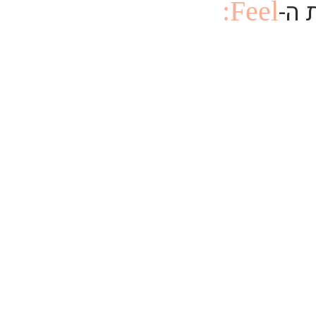
 ה-
Feel: