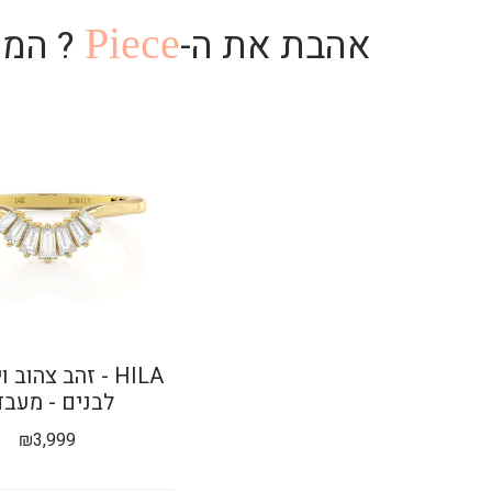
אהבת את ה-
Piece
? המו
HILA - זהב צהוב
לבנים - מעבד
₪
3,999